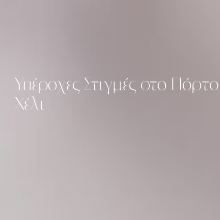
Υπέροχες
Στιγμές
στο
Πόρτο
Χέλι